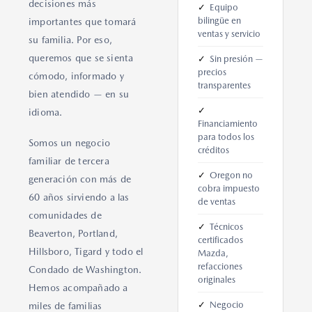
decisiones más
✓
Equipo
bilingüe en
importantes que tomará
ventas y servicio
su familia. Por eso,
queremos que se sienta
✓
Sin presión —
precios
cómodo, informado y
transparentes
bien atendido — en su
✓
idioma.
Financiamiento
para todos los
Somos un negocio
créditos
familiar de tercera
✓
Oregon no
generación con más de
cobra impuesto
60 años sirviendo a las
de ventas
comunidades de
✓
Técnicos
Beaverton, Portland,
certificados
Hillsboro, Tigard y todo el
Mazda,
refacciones
Condado de Washington.
originales
Hemos acompañado a
✓
Negocio
miles de familias