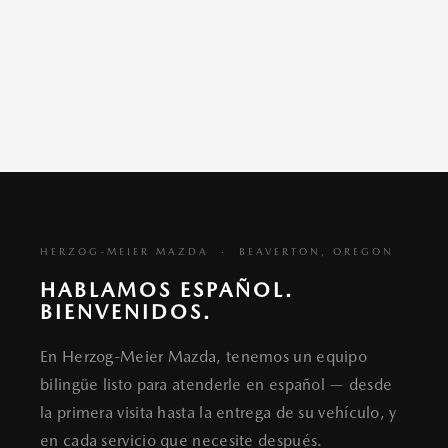
HERZOG-MEIER MAZDA · BEAVERTON, OREGON
HABLAMOS ESPAÑOL.
BIENVENIDOS.
En Herzog-Meier Mazda, tenemos un equipo
bilingüe listo para atenderle en español — desde
la primera visita hasta la entrega de su vehículo, y
en cada servicio que necesite después.