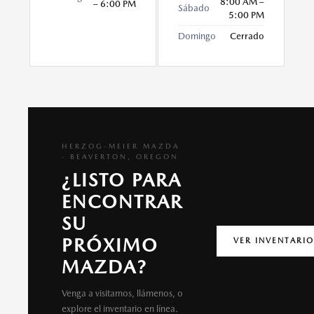
8:00 AM –
– 6:00 PM
Sábado
5:00 PM
Domingo
Cerrado
HERZOG-MEIER MAZDA
· BEAVERTON, OREGON
¿LISTO PARA
ENCONTRAR
SU
PRÓXIMO
VER INVENTARIO
MAZDA?
Venga a visitarnos, llámenos, o
explore el inventario en línea.