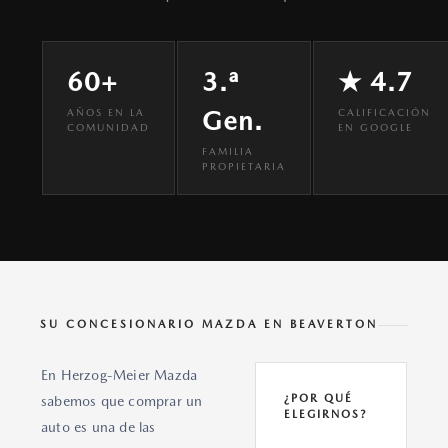
60+
3.ª
★ 4.7
Gen.
AÑOS EN LA
CALIFICACIÓN
COMUNIDAD
EN GOOGLE
FAMILIA
PROPIETARIA
SU CONCESIONARIO MAZDA EN BEAVERTON
En Herzog-Meier Mazda
¿POR QUÉ
sabemos que comprar un
ELEGIRNOS?
auto es una de las